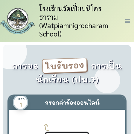
Skip
โรงเรียนวัดเปี่ยมนิโคร
to
ธาราม
content
(Watpiamnigrodharam
School)
ใบรับรอง
การขอ
การเป็น
นักเรียน (ปพ.7)
Step
กรอกคำร้องออนไลน์
1